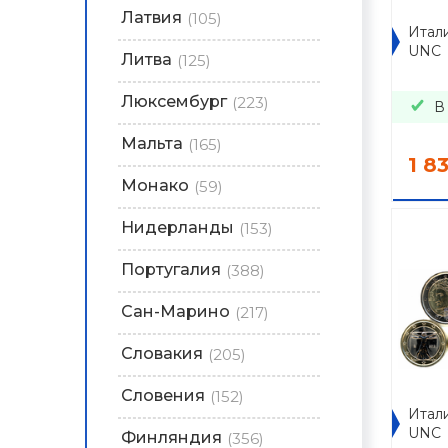
Латвия
(105)
Итал
UNC
Литва
(125)
Люксембург
(223)
В
Мальта
(165)
1 8
Монако
(59)
Нидерланды
(153)
Португалия
(388)
Сан-Марино
(217)
Словакия
(205)
Словения
(152)
Итали
UNC
Финляндия
(356)