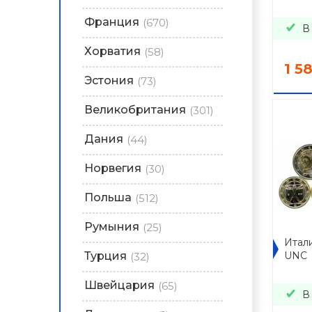
Франция
(670)
В
Хорватия
(58)
1 5
Эстония
(73)
Великобритания
(301)
Дания
(44)
Норвегия
(30)
Польша
(512)
Румыния
(25)
Итали
Турция
UNC
(32)
Швейцария
(65)
В