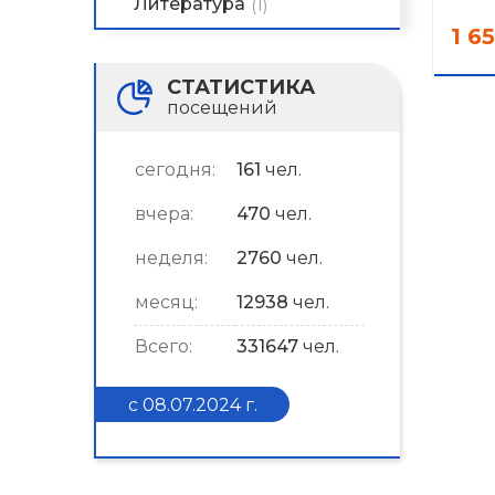
Литература
(1)
1 6
СТАТИСТИКА
посещений
сегодня:
161
чел.
вчера:
470
чел.
неделя:
2760
чел.
месяц:
12938
чел.
Всего:
331647
чел.
с 08.07.2024 г.