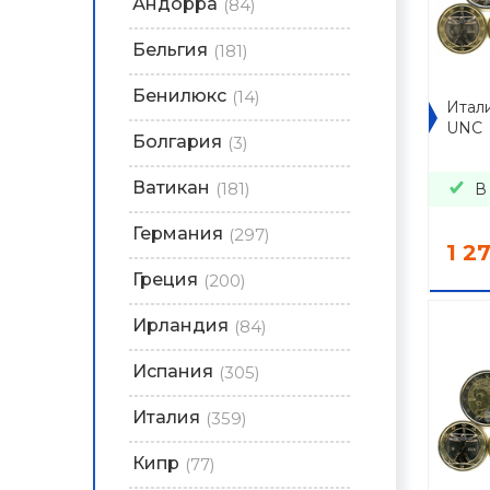
Андорра
(84)
Бельгия
(181)
Бенилюкс
(14)
Итал
UNC
Болгария
(3)
Ватикан
(181)
В
Германия
(297)
1 2
Греция
(200)
Ирландия
(84)
Испания
(305)
Италия
(359)
Кипр
(77)