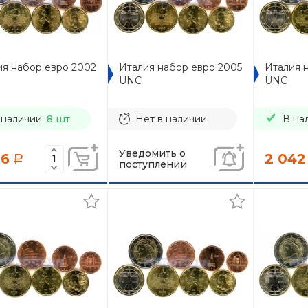
ия набор евро 2002
Италия набор евро 2005
Италия 
UNC
UNC
 наличии:
8 шт
Нет в наличии
В на
Уведомить о
76
2 042
a
поступлении