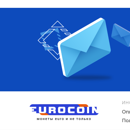
ИН
Оп
По