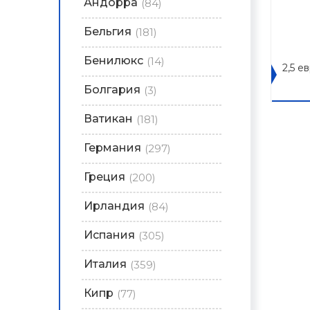
Андорра
(84)
Бельгия
(181)
Бенилюкс
(14)
2,5 е
Болгария
(3)
Ватикан
(181)
Германия
(297)
Греция
(200)
Ирландия
(84)
Испания
(305)
Италия
(359)
Кипр
(77)