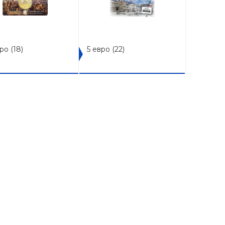
вро
(18)
5 евро
(22)