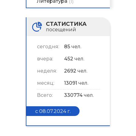
Литература
(1)
СТАТИСТИКА
посещений
сегодня:
85
чел.
вчера:
452
чел.
неделя:
2692
чел.
месяц:
13091
чел.
Всего:
330774
чел.
с 08.07.2024 г.