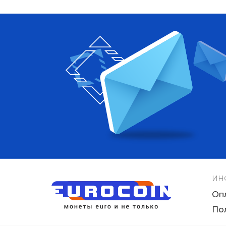
ИН
Оп
По