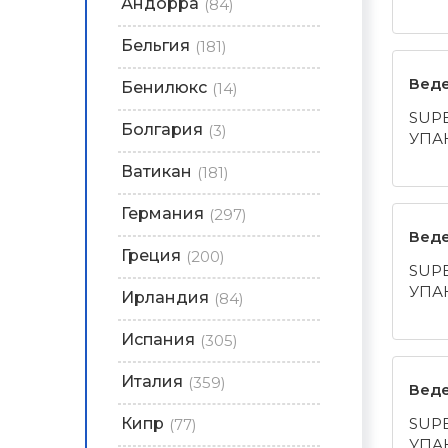
Андорра
(84)
Бельгия
(181)
Веде
Бенилюкс
(14)
SUP
Болгария
(3)
УПА
Ватикан
(181)
Германия
(297)
Веде
Греция
(200)
SUP
УПА
Ирландия
(84)
Испания
(305)
Италия
(359)
Веде
Кипр
SUP
(77)
УПА