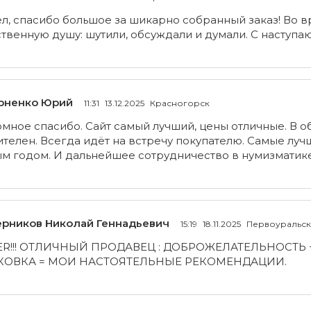
л, спасибо большое за шикарно собранный заказ! Во 
твенную душу: шутили, обсуждали и думали. С наступа
рненко Юрий
11:31
13.12.2025
Красногорск
мное спасибо. Сайт самый лучший, цены отличные. В 
телен. Всегда идёт на встречу покупателю. Самые лу
м годом. И дальнейшее сотрудничество в нумизматике
рников Николай Геннадьевич
15:19
18.11.2025
Первоуральск
ER!!! ОТЛИЧНЫЙ ПРОДАВЕЦ : ДОБРОЖЕЛАТЕЛЬНОСТЬ
КОВКА = МОИ НАСТОЯТЕЛЬНЫЕ РЕКОМЕНДАЦИИ.