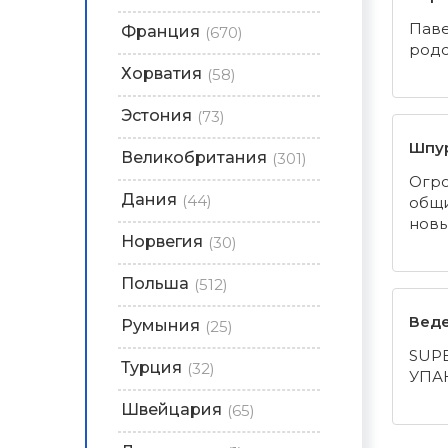
Паве
Франция
(670)
родс
Хорватия
(58)
Эстония
(73)
Шпу
Великобритания
(301)
Огро
Дания
(44)
общи
новы
Норвегия
(30)
Польша
(512)
Веде
Румыния
(25)
SUP
Турция
(32)
УПА
Швейцария
(65)