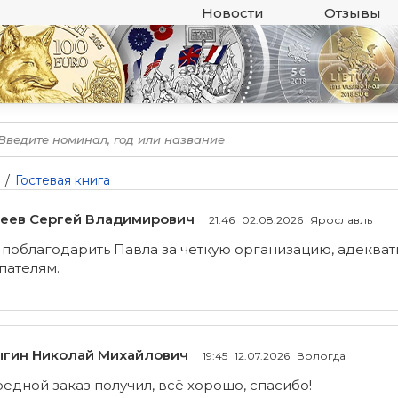
Новости
Отзывы
Гостевая книга
еев Сергей Владимирович
21:46
02.08.2026
Ярославль
 поблагодарить Павла за четкую организацию, адеква
пателям.
гин Николай Михайлович
19:45
12.07.2026
Вологда
едной заказ получил, всё хорошо, спасибо!