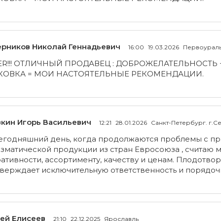
рников Николай Геннадьевич
16:00
19.03.2026
Первоурал
ER!!! ОТЛИЧНЫЙ ПРОДАВЕЦ : ДОБРОЖЕЛАТЕЛЬНОСТЬ
КОВКА = МОИ НАСТОЯТЕЛЬНЫЕ РЕКОМЕНДАЦИИ.
кин Игорь Васильевич
12:21
28.01.2026
Санкт-Петербург. г.С
егодняшний день, когда продолжаются проблемы с п
зматической продукции из стран Евросоюза , считаю 
ативности, ассортименту, качеству и ценам. Плодотво
верждает исключительную ответственность и порядочн
ей Елисеев
21:10
22.12.2025
Ярославль