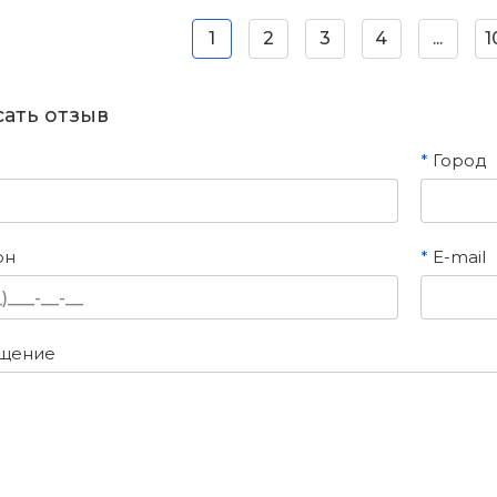
1
2
3
4
...
1
ать отзыв
*
Город
он
*
E-mail
щение