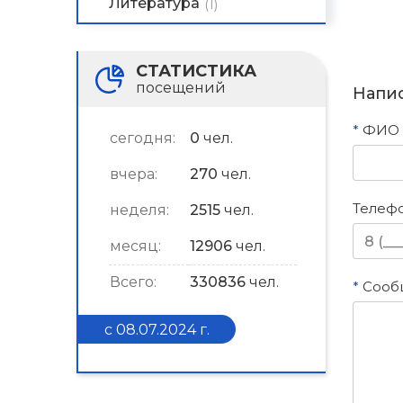
Литература
(1)
СТАТИСТИКА
посещений
Напис
*
ФИО
сегодня:
0
чел.
вчера:
270
чел.
Телеф
неделя:
2515
чел.
месяц:
12906
чел.
Всего:
330836
чел.
*
Сооб
с 08.07.2024 г.