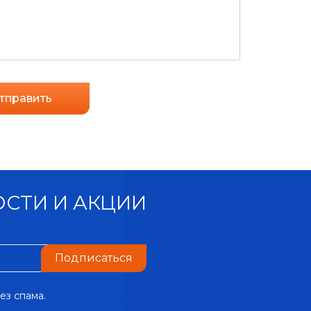
тправить
СТИ И АКЦИИ
Подписаться
ез спама.