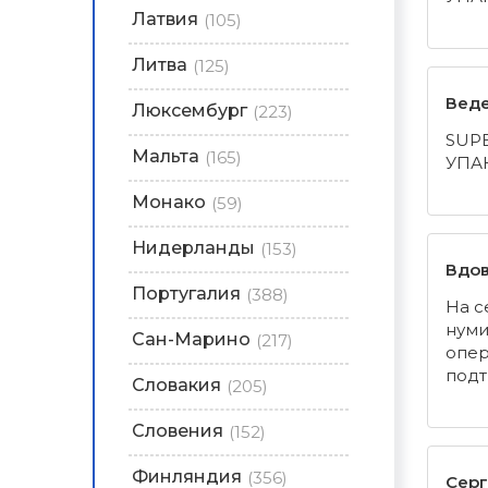
Латвия
(105)
Литва
(125)
Веде
Люксембург
(223)
SUP
Мальта
(165)
УПА
Монако
(59)
Нидерланды
(153)
Вдов
Португалия
(388)
На с
нуми
Сан-Марино
(217)
опер
подт
Словакия
(205)
Словения
(152)
Финляндия
(356)
Серг