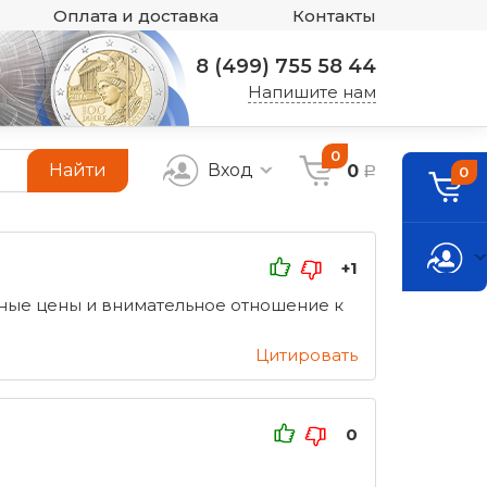
Оплата и доставка
Контакты
8 (499) 755 58 44
Напишите нам
0
Найти
Вход
0
0
a
+1
тные цены и внимательное отношение к
Цитировать
0