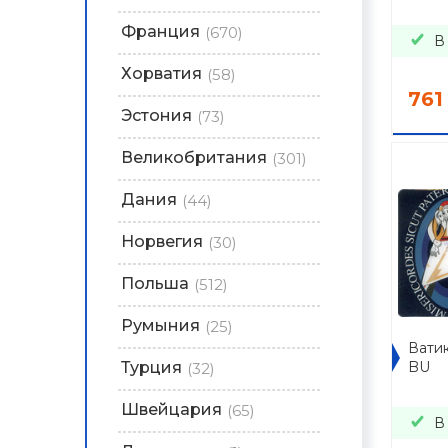
Франция
(670)
В
Хорватия
(58)
761
Эстония
(73)
Великобритания
(301)
Дания
(44)
Норвегия
(30)
Польша
(512)
Румыния
(25)
Ватик
Турция
BU
(32)
Швейцария
(65)
В