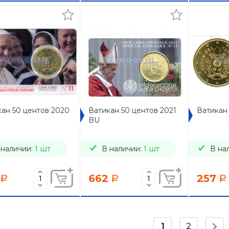
ан 50 центов 2020
Ватикан 50 центов 2021
Ватикан 
BU
 наличии:
1 шт
В наличии:
1 шт
В на
662
257
a
a
a
1
2