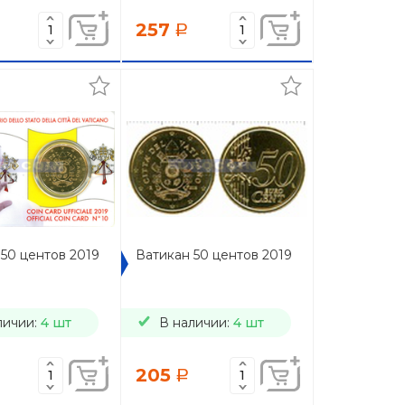
257
a
50 центов 2019
Ватикан 50 центов 2019
личии:
4 шт
В наличии:
4 шт
205
a