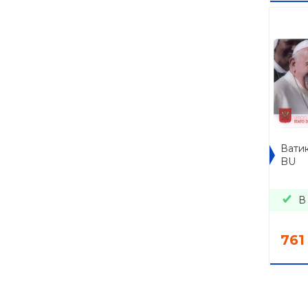
Ватик
BU
В
761