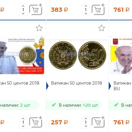
383
761
a
a
a
ан 50 центов 2018
Ватикан 50 центов 2018
Ватикан 
BU
 наличии:
2 шт
В наличии:
>20 шт
В на
257
761
a
a
a