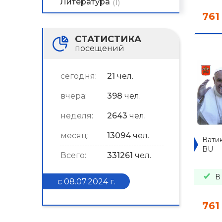
Литература
(1)
761
СТАТИСТИКА
посещений
сегодня:
21
чел.
вчера:
398
чел.
неделя:
2643
чел.
месяц:
13094
чел.
Ватик
BU
Всего:
331261
чел.
В
с 08.07.2024 г.
761