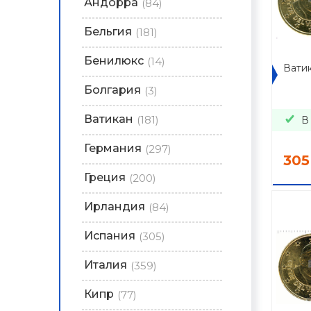
Андорра
(84)
Бельгия
(181)
Бенилюкс
(14)
Ватик
Болгария
(3)
Ватикан
(181)
В
Германия
(297)
305
Греция
(200)
Ирландия
(84)
Испания
(305)
Италия
(359)
Кипр
(77)