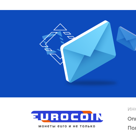
ИН
Оп
По