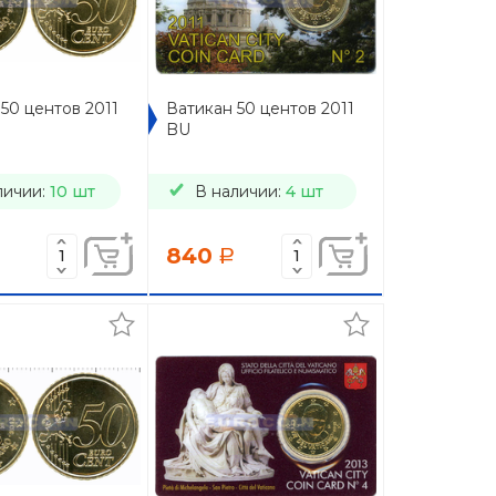
50 центов 2011
Ватикан 50 центов 2011
BU
личии:
10 шт
В наличии:
4 шт
840
a