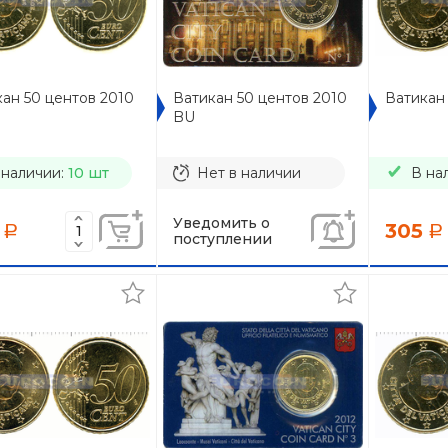
ан 50 центов 2010
Ватикан 50 центов 2010
Ватикан 
BU
 наличии:
10 шт
Нет в наличии
В на
Уведомить о
305
a
a
поступлении