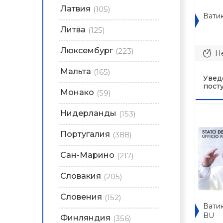
Латвия
(105)
Ватик
Литва
(125)
Люксембург
(223)
Не
Мальта
(165)
Увед
пост
Монако
(59)
Нидерланды
(153)
Португалия
(388)
Сан-Марино
(217)
Словакия
(205)
Словения
(152)
Ватик
BU
Финляндия
(356)