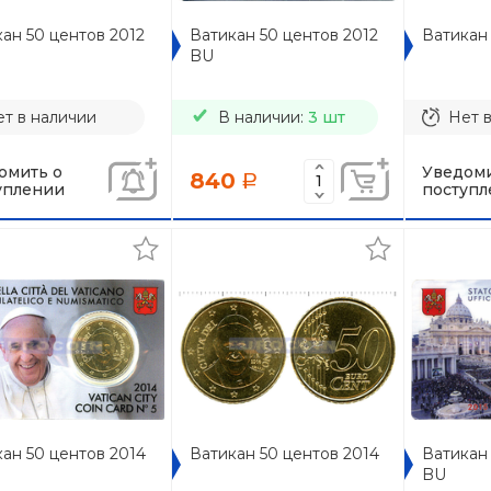
ан 50 центов 2012
Ватикан 50 центов 2012
Ватикан 
BU
т в наличии
В наличии:
3 шт
Нет 
омить о
Уведоми
840
a
уплении
поступл
ан 50 центов 2014
Ватикан 50 центов 2014
Ватикан 
BU