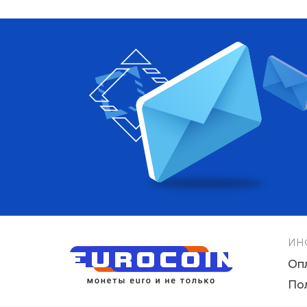
ИН
Оп
По