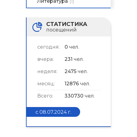
Литература
(1)
СТАТИСТИКА
посещений
сегодня:
0
чел.
вчера:
231
чел.
неделя:
2475
чел.
месяц:
12876
чел.
Всего:
330730
чел.
с 08.07.2024 г.