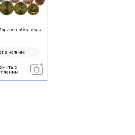
Марино набор евро
т в наличии
омить о
уплении