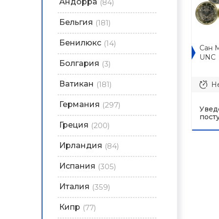
Андорра
(84)
Бельгия
(181)
Бенилюкс
(14)
Сан 
UNC
Болгария
(3)
Ватикан
(181)
Не
Германия
(297)
Увед
пост
Греция
(200)
Ирландия
(84)
Испания
(305)
Италия
(359)
Кипр
(77)