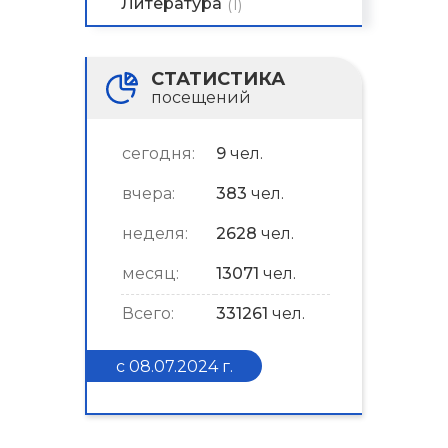
Литература
(1)
СТАТИСТИКА
посещений
сегодня:
9
чел.
вчера:
383
чел.
неделя:
2628
чел.
месяц:
13071
чел.
Всего:
331261
чел.
с 08.07.2024 г.