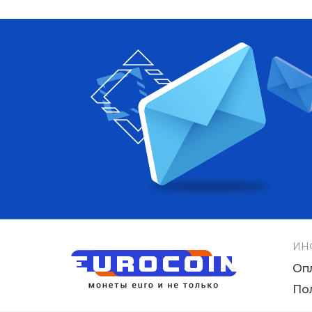
ИН
Оп
По