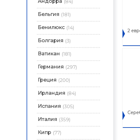
Андорра
(84)
Бельгия
(181)
Бенилюкс
(14)
2 ев
Болгария
(3)
Ватикан
(181)
Германия
(297)
Греция
(200)
Ирландия
(84)
Испания
(305)
Сере
Италия
(359)
Кипр
(77)